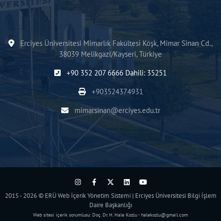
Erciyes Üniversitesi Mimarlık Fakültesi Köşk, Mimar Sinan Cd.,
38039 Melikgazi/Kayseri, Türkiye
+90 352 207 6666 Dahili: 35251
+903524374931
mimarsinan@erciyes.edu.tr
2015 - 2026 © ERÜ Web İçerik Yönetim Sistemi | Erciyes Üniversitesi Bilgi İşlem
Daire Başkanlığı
Web sitesi içerik sorumlusu: Doç. Dr. H. Hale Kozlu - halekozlu@gmail.com