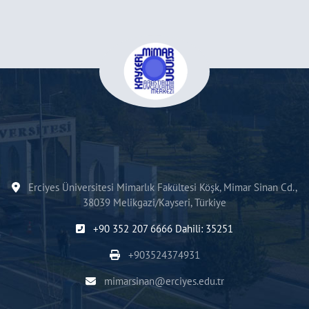
Erciyes Üniversitesi Mimarlık Fakültesi Köşk, Mimar Sinan Cd.,
38039 Melikgazi/Kayseri, Türkiye
+90 352 207 6666 Dahili: 35251
+903524374931
mimarsinan@erciyes.edu.tr