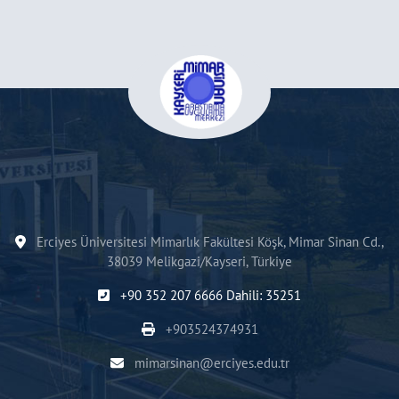
Erciyes Üniversitesi Mimarlık Fakültesi Köşk, Mimar Sinan Cd.,
38039 Melikgazi/Kayseri, Türkiye
+90 352 207 6666 Dahili: 35251
+903524374931
mimarsinan@erciyes.edu.tr